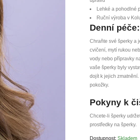
úpravu
Lehké a pohodlné p
Ruční výroba v Kol
Denní péče:
Chraňte své šperky a je
cvičení, mytí rukou ne
vody nebo přípravky na
vaše šperky byly vyst
dojít k jejich zmatněn
pokožky.
Pokyny k či
Chcete-li šperky udržet
prostředky na šperky.
Dostupnost:
Skladem