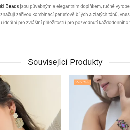
uki Beads
jsou půvabným a elegantním doplňkem, ručně vyroben
yznačují zářivou kombinací perleťově bílých a zlatých tónů, vne
 ideální pro zvláštní příležitosti i pro pozvednutí každodenního
Související Produkty