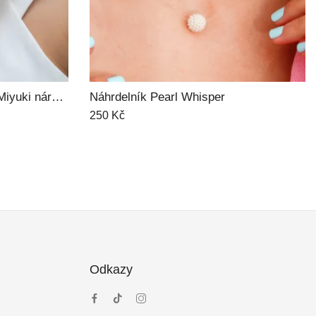
Bella Zlatý prsten
280
Kč
350
Kč
Odkazy