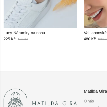
Val japonské korálky Miyuki náušnice
480
Kč
375
Kč
600
Kč
500
K
Matilda Gira
O nás