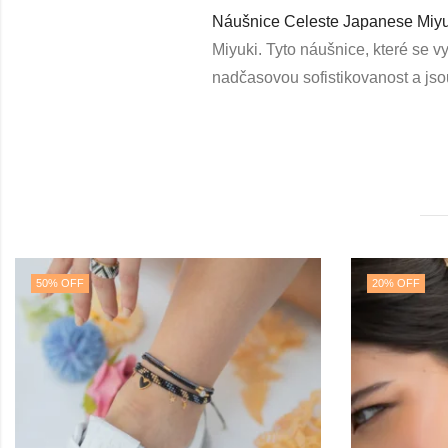
Náušnice Celeste Japanese Miy
Miyuki. Tyto náušnice, které se v
nadčasovou sofistikovanost a jsou
20
% OFF
25
% OFF