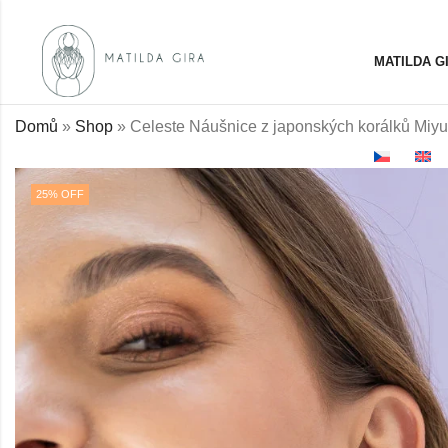
MATILDA G
Domů
»
Shop
»
Celeste Náušnice z japonských korálků Miyu
25
% OFF