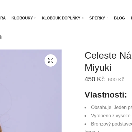
IRA
KLOBOUKY
KLOBOUK DOPLŇKY
ŠPERKY
BLOG
ki
Celeste Ná
Miyuki
450
Kč
600
Kč
Vlastnosti:
Obsahuje: Jeden pár
Vyrobeno z vysoce 
Bronzový podstavec