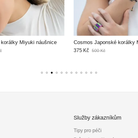
Cosmos Japonské korálky Miyuki náramek
Náhrdelník Pearl Whisper
250
Kč
č
Služby zákazníkům
Tipy pro péči