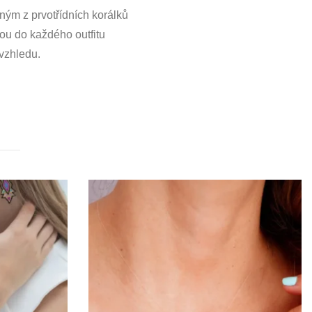
ým z prvotřídních korálků
sou do každého outfitu
 vzhledu.
20
% OFF