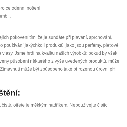
ro celodenní nošení
umbii.
jich pokovení tím, že je sundáte při plavání, sprchování,
bo používání jakýchkoli produktů, jako jsou parfémy, pleťové
 vlasy. Jsme hrdí na kvalitu našich výrobků; pokud by však
aveny působení některého z výše uvedených produktů, může
í. Ztmavnutí může být způsobeno také přirozenou úrovní pH
štění:
 čisté, otřete je měkkým hadříkem. Nepoužívejte čisticí