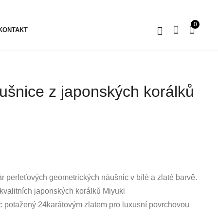
0
KONTAKT
ušnice z japonských korálků
Tierra Náušnice z
Kolekce Artisan
japonských korálků
Choker
Miyuki
1 000
Kč
480
Kč
600
Kč
 perleťových geometrických náušnic v bílé a zlaté barvě.
kvalitních japonských korálků Miyuki
 potažený 24karátovým zlatem pro luxusní povrchovou