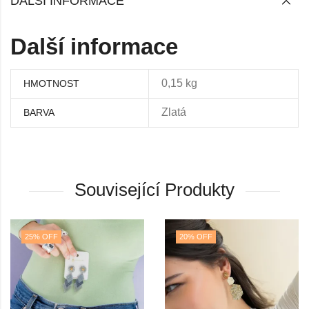
DALŠÍ INFORMACE
Další informace
0,15 kg
HMOTNOST
Zlatá
BARVA
Související Produkty
25
% OFF
20
% OFF