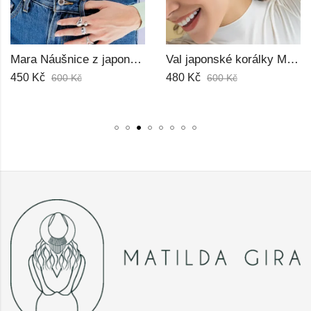
Mara Náušnice z japonských korálků Miyuki
Val japonské korálky Miyuki náušnice
450
Kč
480
Kč
600
Kč
600
Kč