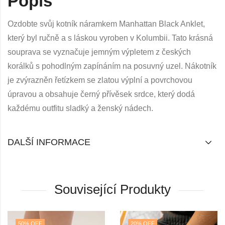
Popis
Ozdobte svůj kotník náramkem Manhattan Black Anklet,
který byl ručně a s láskou vyroben v Kolumbii. Tato krásná
souprava se vyznačuje jemným výpletem z českých
korálků s pohodlným zapínáním na posuvný uzel. Nákotník
je zvýrazněn řetízkem se zlatou výplní a povrchovou
úpravou a obsahuje černý přívěsek srdce, který dodá
každému outfitu sladký a ženský nádech.
DALŠÍ INFORMACE
Související Produkty
20
% OFF
18
% OFF