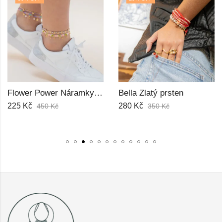
Bella Zlatý prsten
Aura Japonské korálky Miyuki Prsten
280
Kč
412
Kč
350
Kč
500
Kč