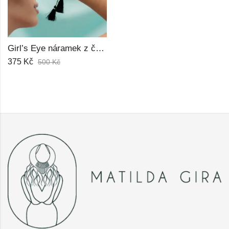
Girl’s Eye náramek z českých korálků
375
Kč
500
Kč