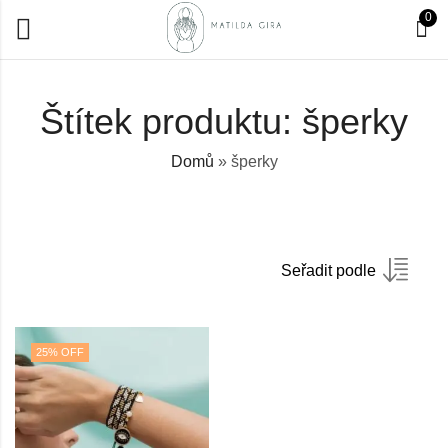
0
Štítek produktu: šperky
Domů
»
šperky
Seřadit podle
25
% OFF