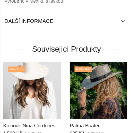
Vyrobeno v Mexiku s láskou.
DALŠÍ INFORMACE
Související Produkty
40
% OFF
30
% OFF
NENÍ SKLADEM
Palma Boater
Ručně malovaný klobouk Royal Lady