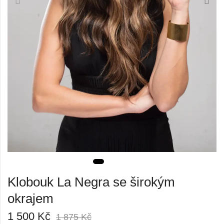
Klobouk La Negra se širokým
okrajem
1 500
Kč
1 875
Kč