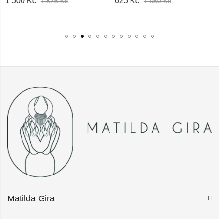
625
Kč
1 125
Kč
1 050
Kč
1 600
Kč
Matilda Gira