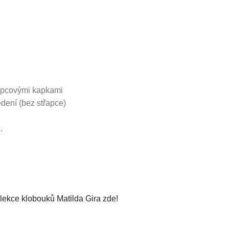
řapcovými kapkami
dení (bez střapce)
.
lekce klobouků Matilda Gira zde!