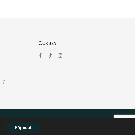
Odkazy
ajů
Přijmout