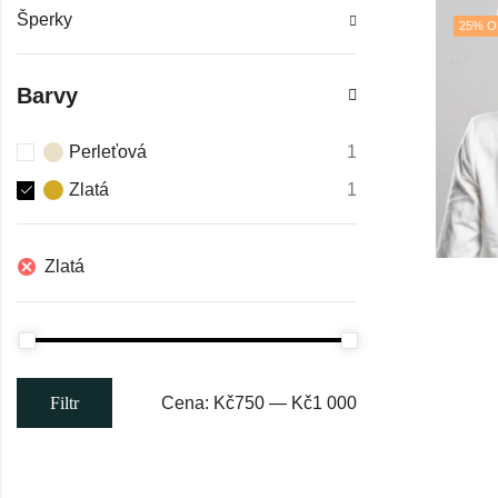
Šperky
25
% O
Barvy
Perleťová
1
Zlatá
1
Zlatá
Cena:
Kč750
—
Kč1 000
Filtr