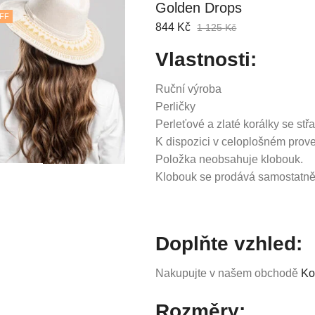
Golden Drops
FF
844
Kč
1 125
Kč
Vlastnosti:
Ruční výroba
Perličky
Perleťové a zlaté korálky se st
K dispozici v celoplošném prove
Položka neobsahuje klobouk.
Klobouk se prodává samostatně
Doplňte vzhled:
Nakupujte v našem obchodě
Ko
Rozměry: