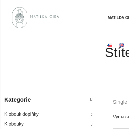
MATILDA G
Ští
Kategorie
Single
Klobouk doplňky
Vymazat 
Klobouky