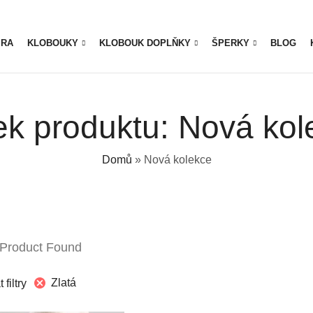
IRA
KLOBOUKY
KLOBOUK DOPLŇKY
ŠPERKY
BLOG
tek produktu: Nová kol
Domů
»
Nová kolekce
 Product Found
Zlatá
filtry