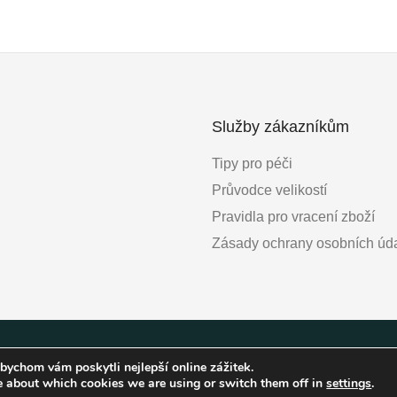
Služby zákazníkům
Tipy pro péči
Průvodce velikostí
Pravidla pro vracení zboží
Zásady ochrany osobních úd
2026 Matilda Gira © All Rights Reserved.
bychom vám poskytli nejlepší online zážitek.
e about which cookies we are using or switch them off in
settings
.