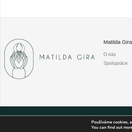
Matilda Gira
O nás
Spolupráce
Používáme cookies, a
You can find out mor