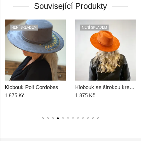
Související Produkty
NENÍ SKLADEM
NENÍ SKLADEM
Klobouk Poli Cordobes
Klobouk se širokou krempou Tía Indiana
1 875
Kč
1 875
Kč