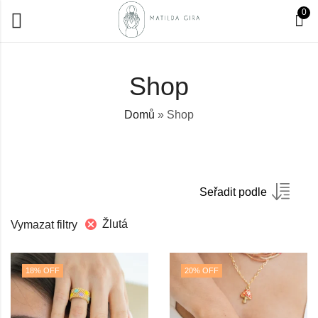
0
Shop
Domů
»
Shop
Seřadit podle
Žlutá
Vymazat filtry
18
% OFF
20
% OFF