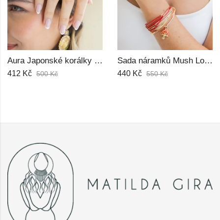
Aura Japonské korálky Miyuki Prsten
Sada náramků Mush Love Miyuki
412
Kč
440
Kč
500
Kč
550
Kč